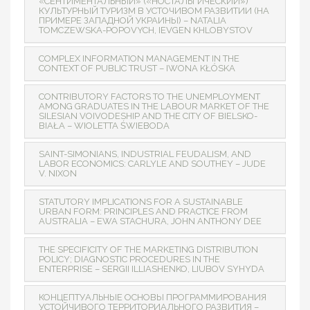
«СЕНТИМЕНТАЛЬНЫЙ» («НОСТАЛЬГИЧЕСКИЙ»)
КУЛЬТУРНЫЙ ТУРИЗМ В УСТОЧИВОМ РАЗВИТИИ (НА
ПРИМЕРЕ ЗАПАДНОЙ УКРАИНЫ) – NATALIA
TOMCZEWSKA-POPOVYCH, IEVGEN KHLOBYSTOV
COMPLEX INFORMATION MANAGEMENT IN THE
CONTEXT OF PUBLIC TRUST – IWONA KŁÓSKA
CONTRIBUTORY FACTORS TO THE UNEMPLOYMENT
AMONG GRADUATES IN THE LABOUR MARKET OF THE
SILESIAN VOIVODESHIP AND THE CITY OF BIELSKO-
BIAŁA – WIOLETTA ŚWIEBODA
SAINT-SIMONIANS, INDUSTRIAL FEUDALISM, AND
LABOR ECONOMICS: CARLYLE AND SOUTHEY – JUDE
V. NIXON
STATUTORY IMPLICATIONS FOR A SUSTAINABLE
URBAN FORM: PRINCIPLES AND PRACTICE FROM
AUSTRALIA – EWA STACHURA, JOHN ANTHONY DEE
THE SPECIFICITY OF THE MARKETING DISTRIBUTION
POLICY; DIAGNOSTIC PROCEDURES IN THE
ENTERPRISE – SERGII ILLIASHENKO, LIUBOV SYHYDA
КОНЦЕПТУАЛЬНЫЕ ОСНОВЫ ПРОГРАММИРОВАНИЯ
УСТОЙЧИВОГО ТЕРРИТОРИАЛЬНОГО РАЗВИТИЯ –