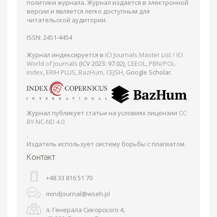
политики журнала. Журнал издается в электронной
версии и является легко доступным для
читательской аудитории.
ISSN: 2451-4454
Журнал индексируется в
ICI Journals Master List / ICI
World of Journals
(ICV 2023: 97.02),
CEEOL
,
PBN/POL-
index
,
ERIH PLUS
,
BazHum
,
CEJSH
, Google Scholar.
Журнал публикует статьи на условиях лицензии
CC
BY-NC-ND 4.0
.
Издатель использует систему борьбы с плагиатом.
Контакт
+48 33 816 51 70
mindjournal@wseh.pl
л. Генерала Сикорского 4,