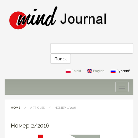
Поиск
Форма поиска
Polski
English
Русский
Toggle
navigati
HOME
/
ARTICLES
/
НОМЕР 2/2016
Номер 2/2016