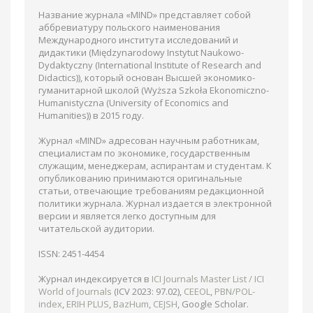
Название журнала «MIND» представляет собой
аббревиатуру польского наименования
Международного института исследований и
дидактики (Międzynarodowy Instytut Naukowo-
Dydaktyczny (International Institute of Research and
Didactics)), который основан Высшей экономико-
гуманитарной школой (Wyższa Szkoła Ekonomiczno-
Humanistyczna (University of Economics and
Humanities)) в 2015 году.
Журнал «MIND» адресован научным работникам,
специалистам по экономике, государственным
служащим, менеджерам, аспирантам и студентам. К
опубликованию принимаются оригинальные
статьи, отвечающие требованиям редакционной
политики журнала. Журнал издается в электронной
версии и является легко доступным для
читательской аудитории.
ISSN: 2451-4454
Журнал индексируется в
ICI Journals Master List / ICI
World of Journals
(ICV 2023: 97.02),
CEEOL
,
PBN/POL-
index
,
ERIH PLUS
,
BazHum
,
CEJSH
, Google Scholar.