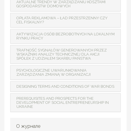
AKTUALNE TRENDY W ZARZĄDZANIU KOSZTAMI
GOSPODARSTW DOMOWYCH
OPŁATA REKLAMOWA – ŁAD PRZESTRZENNY CZY
CEL FISKALNY?
AKTYWIZACJA OSÓB BEZROBOTNYCH NA LOKALNYM
RYNKU PRACY
TRAFNOŚĆ SYGNAŁÓW GENEROWANYCH PRZEZ
WSKAŹNIKI ANALIZY TECHNICZNEJ DLA AKCJI
SPÓŁEK Z UDZIAŁEM SKARBU PAŃSTWA
PSYCHOLOGICZNE UWARUNKOWANIA
ZARZĄDZANIA ZMIANĄ W ORGANIZACJI
DESIGNING TERMS AND CONDITIONS OF WAR BONDS
PREREQUISITES AND PROSPECTS FOR THE
DEVELOPMENT OF SOCIAL ENTREPRENEURSHIP IN
UKRAINE
О журнале