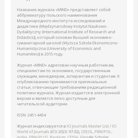
Название журнала «MIND» представляет собой
аббревиатуру польского наименования
Международного института исследований и
дидактики (Międzynarodowy Instytut Naukowo-
Dydaktyczny (International Institute of Research and
Didactics)), который основан Высшей экономико-
гуманитарной школой (Wyższa Szkoła Ekonomiczno-
Humanistyczna (University of Economics and
Humanities)) в 2015 году.
Журнал «MIND» адресован научным работникам,
специалистам по экономике, государственным
служащим, менеджерам, аспирантам и студентам. К
опубликованию принимаются оригинальные
статьи, отвечающие требованиям редакционной
политики журнала. Журнал издается в электронной
версии и является легко доступным для
читательской аудитории.
ISSN: 2451-4454
Журнал индексируется в
ICI Journals Master List / ICI
World of Journals
(ICV 2023: 97.02),
CEEOL
,
PBN/POL-
index
,
ERIH PLUS
,
BazHum
,
CEJSH
, Google Scholar.