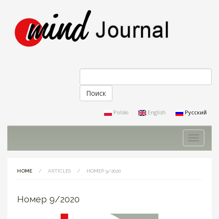
Поиск
Форма поиска
Polski
English
Русский
Toggle
navigati
HOME
/
ARTICLES
/
НОМЕР 9/2020
Номер 9/2020