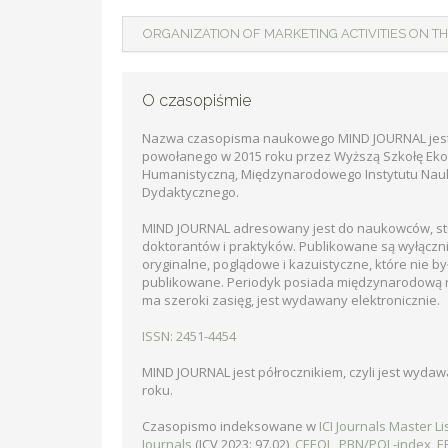
ORGANIZATION OF MARKETING ACTIVITIES ON T
O czasopiśmie
Nazwa czasopisma naukowego MIND JOURNAL jes
powołanego w 2015 roku przez Wyższą Szkołę Ek
Humanistyczną, Międzynarodowego Instytutu Na
Dydaktycznego.
MIND JOURNAL adresowany jest do naukowców, s
doktorantów i praktyków. Publikowane są wyłączni
oryginalne, poglądowe i kazuistyczne, które nie by
publikowane. Periodyk posiada międzynarodową 
ma szeroki zasięg, jest wydawany elektronicznie.
ISSN: 2451-4454
MIND JOURNAL jest półrocznikiem, czyli jest wyda
roku.
Czasopismo indeksowane w
ICI Journals Master Lis
Journals
(ICV 2023: 97.02),
CEEOL
,
PBN/POL-index
,
E