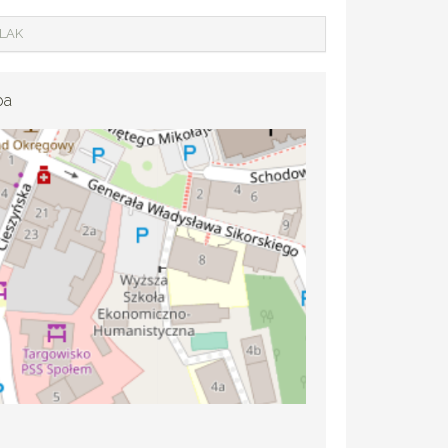
SLAK
pa