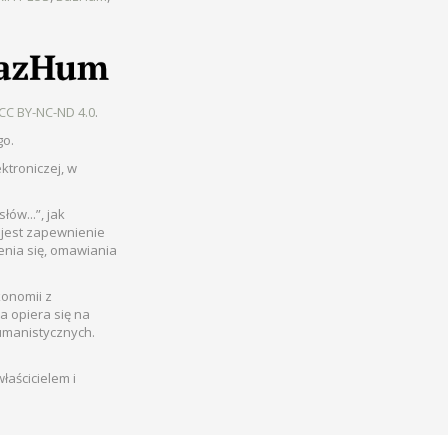
CC BY-NC-ND 4.0
.
go.
ktroniczej, w
łów...”, jak
 jest zapewnienie
enia się, omawiania
konomii z
a opiera się na
umanistycznych.
aścicielem i