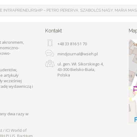
HE INTRAPRENEURSHIP – PETRO PERERVA, SZABOLCS NAGY, MARIA MA
Kontakt
Ma
t akronimem,
+48 33 816 51 70
onomiczno-
ukowo-
mindjournal@wseh.pl
ul. gen. Wł. Sikorskiego 4,
43-300 Bielsko-Biała,
tudentów,
Polska
e artykuły
ły wcześniej
radę wydawniczą i
wany dwa razy w
t / ICI World of
RIH PLUS
,
BazHum
,