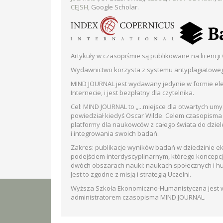
CEJSH
, Google Scholar.
Artykuły w czasopiśmie są publikowane na licencji
Wydawnictwo korzysta z systemu antyplagiatowe
MIND JOURNAL jest wydawany jedynie w formie ele
Internecie, i jest bezpłatny dla czytelnika.
Cel: MIND JOURNAL to „...miejsce dla otwartych umys
powiedział kiedyś Oscar Wilde. Celem czasopisma
platformy dla naukowców z całego świata do dziel
i integrowania swoich badań.
Zakres: publikacje wyników badań w dziedzinie e
podejściem interdyscyplinarnym, którego koncepcj
dwóch obszarach nauki: naukach społecznych i h
Jest to zgodne z misją i strategią Uczelni.
Wyższa Szkoła Ekonomiczno-Humanistyczna jest wł
administratorem czasopisma MIND JOURNAL.