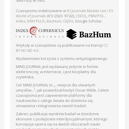
dwa razy w roku.
Czasopismo indeksowane w
ICI Journals Master List / ICI
World of Journals
(ICV 2023: 97.02),
CEEOL
,
PBN/POL-
index
,
ERIH PLUS
,
BazHum
,
CEJSH
, Google Scholar.
Artykuły w czasopiśmie są publikowane na licencji
CC
BY-NC-ND 4.0
.
Wydawnictwo korzysta z systemu antyplagiatowego.
MIND JOURNAL jest wydawany jedynie w formie
elektroniczej, w Internecie, i jest bezpłatny dla
czytelnika.
Cel: MIND JOURNAL to „...miejsce dla otwartych
umysłów...”, jak powiedział kiedyś Oscar Wilde. Celem
czasopisma jest zapewnienie platformy dla
naukowców z całego świata do dzielenia się,
omawiania i integrowania swoich badań.
Zakres: publikacje wyników badań w dziedzinie
ekonomii z podejściem interdyscyplinarnym, którego
koncepcja opiera się na dwóch obszarach nauki: