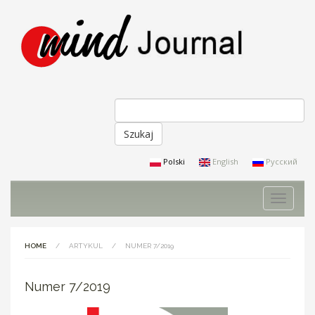
Szukaj
Formularz
wyszukiwania
Polski
English
Русский
Toggle
navigati
HOME
/
ARTYKUL
/
NUMER 7/2019
Numer 7/2019