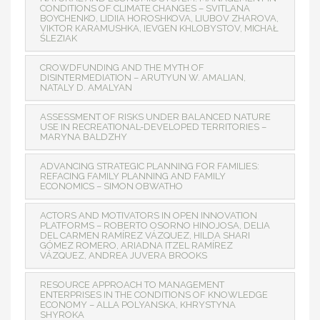
CONDITIONS OF CLIMATE CHANGES – SVITLANA
BOYCHENKO, LIDIІA HOROSHKOVA, LIUBOV ZHAROVA,
VIKTOR КARAMUSHKA, IEVGEN KHLOBYSTOV, MICHAŁ
ŚLEZIAK
CROWDFUNDING AND THE MYTH OF
DISINTERMEDIATION – ARUTYUN W. AMALIAN,
NATALY D. AMALYAN
ASSESSMENT OF RISKS UNDER BALANCED NATURE
USE IN RECREATIONAL-DEVELOPED TERRITORIES –
MARYNA BALDZHY
ADVANCING STRATEGIC PLANNING FOR FAMILIES:
REFACING FAMILY PLANNING AND FAMILY
ECONOMICS – SIMON OBWATHO
ACTORS AND MOTIVATORS IN OPEN INNOVATION
PLATFORMS – ROBERTO OSORNO HINOJOSA, DELIA
DEL CARMEN RAMÍREZ VÁZQUEZ, HILDA SHARI
GÓMEZ ROMERO, ARIADNA ITZEL RAMÍREZ
VÁZQUEZ, ANDREA JUVERA BROOKS
RESOURCE APPROACH TO MANAGEMENT
ENTERPRISES IN THE CONDITIONS OF KNOWLEDGE
ECONOMY – ALLA POLYANSKA, KHRYSTYNA
SHYROKA