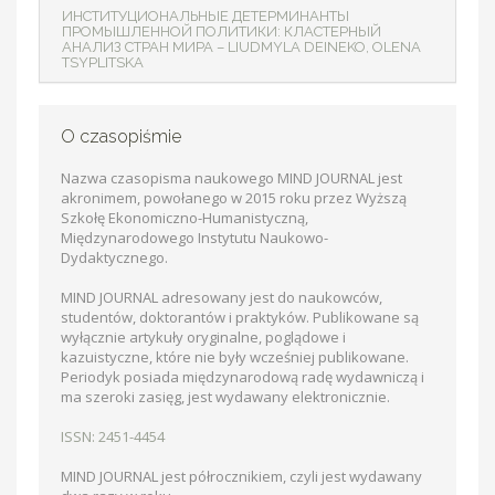
ИНСТИТУЦИОНАЛЬНЫЕ ДЕТЕРМИНАНТЫ
ПРОМЫШЛЕННОЙ ПОЛИТИКИ: КЛАСТЕРНЫЙ
АНАЛИЗ СТРАН МИРА – LIUDMYLA DEINEKO, OLENA
TSYPLITSKA
O czasopiśmie
Nazwa czasopisma naukowego MIND JOURNAL jest
akronimem, powołanego w 2015 roku przez Wyższą
Szkołę Ekonomiczno-Humanistyczną,
Międzynarodowego Instytutu Naukowo-
Dydaktycznego.
MIND JOURNAL adresowany jest do naukowców,
studentów, doktorantów i praktyków. Publikowane są
wyłącznie artykuły oryginalne, poglądowe i
kazuistyczne, które nie były wcześniej publikowane.
Periodyk posiada międzynarodową radę wydawniczą i
ma szeroki zasięg, jest wydawany elektronicznie.
ISSN: 2451-4454
MIND JOURNAL jest półrocznikiem, czyli jest wydawany