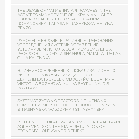
THE USAGE OF MARKETING APPROACHES IN THE
ACTIVITIES MANAGEMENT OF UKRAINIAN HIGHER
EDUCATIONAL INSTITUTION – OLEKSANDR
ROMANOVSKYI, LARYSA STRASHYNSKA, HALYNA
BEVZO
РАМОЧНЫЕ ЕВРОИНТЕГРАТИВНЫЕ ТРЕБОВАНИЯ
УПОРЯДОЧЕНИЯ СИСТЕМЫ УПРАВЛЕНИЯ
УСТОЙЧИВЫМ ИСПОЛЬЗОВАНИЕМ ЗЕМЕЛЬНЫХ
РЕСУРСОВ – LIUDMYLA SHASHULA, NATALIIA TRETIAK,
OLHA KALENSKA
ВЛИЯНИЕ СОВРЕМЕННЫХ ГЛОБАЛИЗАЦИОННЫХ
ВЫЗОВОВ НА КОММУНИКАЦИОННУЮ
ДЕЯТЕЛЬНОСТЬ СУБЪЕКТОВ ХОЗЯЙСТВОВАНИЯ –
VIKTORIYA BOZHKOVA, YULIYA SHYPULINA, D.S.
BOZHKOV
SYSTEMATIZATION OF FACTORS INFLUENCING
COMPETITIVENESS OF FOOD PRODUCTS – LARYSA
STRASHYNSKA, VOLODYMYR STRASHYNSKYI
INFLUENCE OF BILATERAL AND MULTILATERAL TRADE
AGREEMENTS ON THE STATE REGULATION OF
ECONOMY – OLEKSANDR DEINEKO