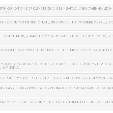
IN CONDITIONS OF CLIMATE CHANGES – SVITLANA BOYCHENKO, LIDIІ
EZIAK
ИЧЕСКИЕ ПОЛИТИКИ: ОПЫТ ДЛЯ УКРАИНЫ НА ПРИМЕРЕ ОБРАЩЕНИЯ 
ГИИ В МЕЖДУНАРОДНОЙ ЭКОНОМИКЕ – IEVGEN KHLOBYSTOV, IRINA 
ИРОДНЫХ РЕСУРСОВ (НА ПРИМЕРЕ ЛЕСНЫХ РЕСУРСОВ УКРАИНЫ И ПО
ННОГО ЗАКОНОДАТЕЛЬСТВА УКРАИНЫ К ЕВРОПЕЙСКОМУ ПРАВУ И Э
A NARIZHNA
 ПРОБЛЕМЫ И ПЕРСПЕКТИВЫ – IEVGEN KHLOBYSTOV, LIUBOV ZHAR
КУЛЬТУРНЫЙ ТУРИЗМ В УСТОЧИВОМ РАЗВИТИИ (НА ПРИМЕРЕ ЗАПАДН
 FRAMEWORK OF ENVIRONMENTAL POLICY: EXPERIENCE OF EASTERN N