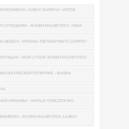
A HOROSHKOVA, LIUBOV ZHAROVA, VIKTOR
С ОТХОДАМИ – IEVGEN KHLOBYSTOV, ANNA
SЕGЕDА, TATSIANA TSETSIARYNETS, DZMITRY
ЛЬШИ) – IHOR LYTSUR, IEVGEN KHLOBYSTOV,
КОЛОГИЧЕСКОЙ ПОЛИТИКЕ – IEVGEN
OVA
ОЙ УКРАИНЫ) – NATALIA TOMCZEWSKA-
EIGHBORS – IEVGEN KHLOBYSTOV, LIUBOV