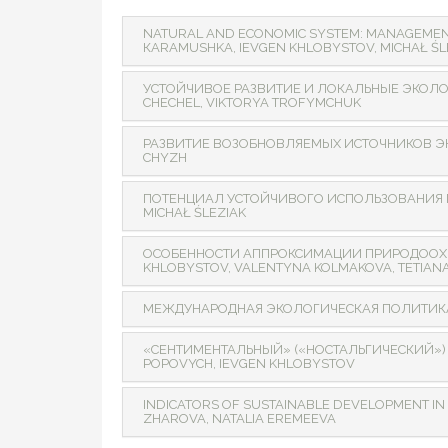
NATURAL AND ECONOMIC SYSTEM: MANAGEMENT 
КARAMUSHKA, IEVGEN KHLOBYSTOV, MICHAŁ ŚL
УСТОЙЧИВОЕ РАЗВИТИЕ И ЛОКАЛЬНЫЕ ЭКОЛОГ
CHECHEL, VIKTORYA TROFYMCHUK
РАЗВИТИЕ ВОЗОБНОВЛЯЕМЫХ ИСТОЧНИКОВ ЭНЕР
CHYZH
ПОТЕНЦИАЛ УСТОЙЧИВОГО ИСПОЛЬЗОВАНИЯ ПР
MICHAŁ ŚLEZIAK
ОСОБЕННОСТИ АППРОКСИМАЦИИ ПРИРОДООХРА
KHLOBYSTOV, VALENTYNA KOLMAKOVA, TETIAN
МЕЖДУНАРОДНАЯ ЭКОЛОГИЧЕСКАЯ ПОЛИТИКА:
«СЕНТИМЕНТАЛЬНЫЙ» («НОСТАЛЬГИЧЕСКИЙ») 
POPOVYCH, IEVGEN KHLOBYSTOV
INDICATORS OF SUSTAINABLE DEVELOPMENT IN
ZHAROVA, NATALIA EREMEEVA