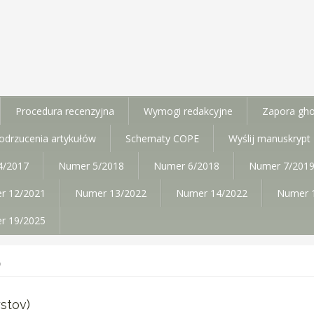
Procedura recenzyjna
Wymogi redakcyjne
Zapora gho
i/odrzucenia artykułów
Schematy COPE
Wyślij manuskrypt
4/2017
Numer 5/2018
Numer 6/2018
Numer 7/201
r 12/2021
Numer 13/2022
Numer 14/2022
Numer 
r 19/2025
)
stov)