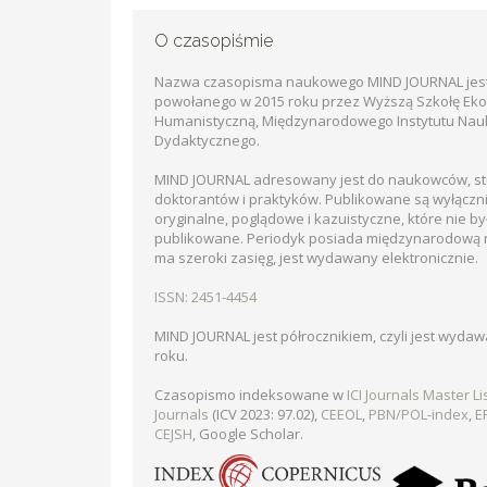
O czasopiśmie
Nazwa czasopisma naukowego MIND JOURNAL jes
powołanego w 2015 roku przez Wyższą Szkołę Ek
Humanistyczną, Międzynarodowego Instytutu Na
Dydaktycznego.
MIND JOURNAL adresowany jest do naukowców, s
doktorantów i praktyków. Publikowane są wyłączni
oryginalne, poglądowe i kazuistyczne, które nie by
publikowane. Periodyk posiada międzynarodową 
ma szeroki zasięg, jest wydawany elektronicznie.
ISSN: 2451-4454
MIND JOURNAL jest półrocznikiem, czyli jest wyda
roku.
Czasopismo indeksowane w
ICI Journals Master Lis
Journals
(ICV 2023: 97.02),
CEEOL
,
PBN/POL-index
,
E
CEJSH
, Google Scholar.