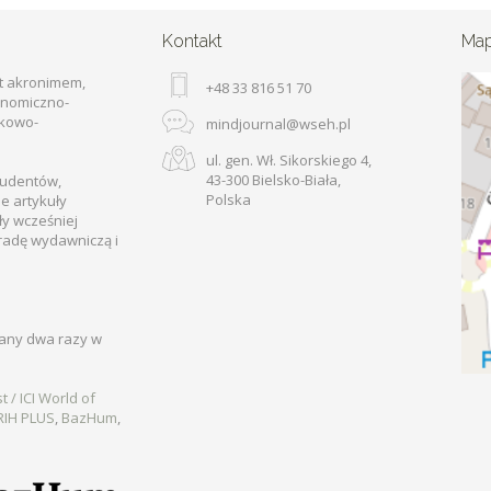
Kontakt
Ma
t akronimem,
+48 33 816 51 70
onomiczno-
ukowo-
mindjournal@wseh.pl
ul. gen. Wł. Sikorskiego 4,
43-300 Bielsko-Biała,
tudentów,
Polska
e artykuły
ły wcześniej
radę wydawniczą i
wany dwa razy w
t / ICI World of
RIH PLUS
,
BazHum
,