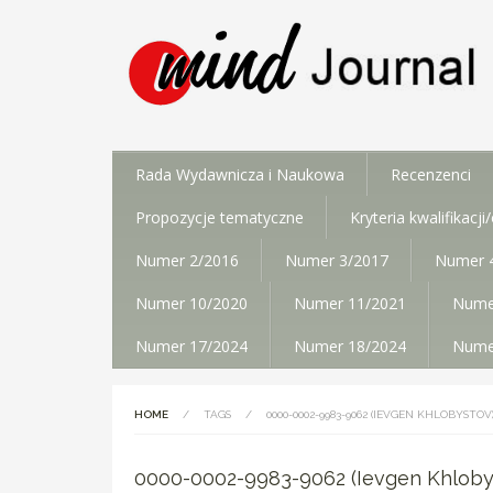
Rada Wydawnicza i Naukowa
Recenzenci
Propozycje tematyczne
Kryteria kwalifikacj
Numer 2/2016
Numer 3/2017
Numer 
Numer 10/2020
Numer 11/2021
Nume
Numer 17/2024
Numer 18/2024
Nume
HOME
/
TAGS
/
0000-0002-9983-9062 (IEVGEN KHLOBYSTOV
0000-0002-9983-9062 (Ievgen Khloby