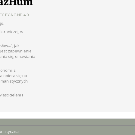
CC BY-NC-ND 4.0
.
go.
ktroniczej, w
łów...”, jak
 jest zapewnienie
enia się, omawiania
konomii z
a opiera się na
umanistycznych.
aścicielem i
nistyczna