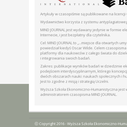
Artykuły w czasopiśmie są publikowane na licencji
Wydawnictwo korzysta z systemu antyplagiatowe
MIND JOURNAL jest wydawany jedynie w formie ele
Internecie, i jest bezpłatny dla czytelnika.
Cel: MIND JOURNAL to „...miejsce dla otwartych umys
powiedział kiedyś Oscar Wilde. Celem czasopisma
platformy dla naukowców z całego świata do dziel
i integrowania swoich badań.
Zakres: publikacje wyników badań w dziedzinie e
podejściem interdyscyplinarnym, którego koncepcj
dwóch obszarach nauki: naukach społecznych i h
Jest to zgodne z misją i strategią Uczelni.
Wyższa Szkoła Ekonomiczno-Humanistyczna jest wł
administratorem czasopisma MIND JOURNAL.
ⓒ Copyright 2016 -
Wyższa Szkoła Ekonomiczno-Huma