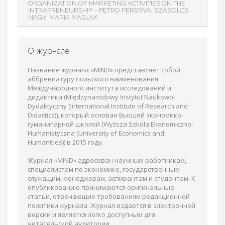
ORGANIZATION OF MARKETING ACTIVITIES ON THE
INTRAPRENEURSHIP – PETRO PERERVA, SZABOLCS
NAGY, MARIA MASLAK
О журнале
Название журнала «MIND» представляет собой
аббревиатуру польского наименования
Международного института исследований и
дидактики (Międzynarodowy Instytut Naukowo-
Dydaktyczny (International Institute of Research and
Didactics)), который основан Высшей экономико-
гуманитарной школой (Wyższa Szkoła Ekonomiczno-
Humanistyczna (University of Economics and
Humanities)) в 2015 году.
Журнал «MIND» адресован научным работникам,
специалистам по экономике, государственным
служащим, менеджерам, аспирантам и студентам. К
опубликованию принимаются оригинальные
статьи, отвечающие требованиям редакционной
политики журнала. Журнал издается в электронной
версии и является легко доступным для
читательской аудитории.