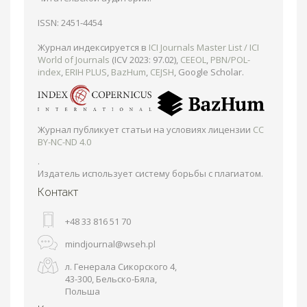
ISSN: 2451-4454
Журнал индексируется в
ICI Journals Master List / ICI
World of Journals
(ICV 2023: 97.02),
CEEOL
,
PBN/POL-
index
,
ERIH PLUS
,
BazHum
,
CEJSH
, Google Scholar.
Журнал публикует статьи на условиях лицензии
CC
BY-NC-ND 4.0
.
Издатель использует систему борьбы с плагиатом.
Контакт
+48 33 816 51 70
mindjournal@wseh.pl
л. Генерала Сикорского 4,
43-300, Бельско-Бяла,
Польша