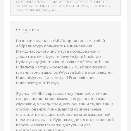
ORGANIZATION OF MARKETING ACTIVITIES ON THE
INTRAPRENEURSHIP – PETRO PERERVA, SZABOLCS
NAGY, MARIA MASLAK
О журнале
Название журнала «MIND» представляет собой
аббревиатуру польского наименования
Международного института исследований и
дидактики (Międzynarodowy Instytut Naukowo-
Dydaktyczny (International Institute of Research and
Didactics)), который основан Высшей экономико-
гуманитарной школой (Wyższa Szkoła Ekonomiczno-
Humanistyczna (University of Economics and
Humanities)) в 2015 году.
Журнал «MIND» адресован научным работникам,
специалистам по экономике, государственным
служащим, менеджерам, аспирантам и студентам. К
опубликованию принимаются оригинальные
статьи, отвечающие требованиям редакционной
политики журнала. Журнал издается в электронной
версии и является легко доступным для
читательской аудитории.