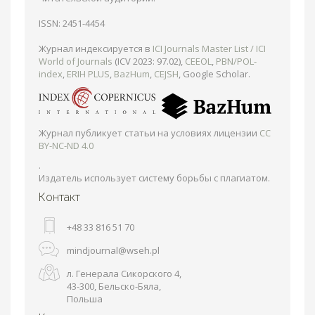
ISSN: 2451-4454
Журнал индексируется в
ICI Journals Master List / ICI
World of Journals
(ICV 2023: 97.02),
CEEOL
,
PBN/POL-
index
,
ERIH PLUS
,
BazHum
,
CEJSH
, Google Scholar.
Журнал публикует статьи на условиях лицензии
CC
BY-NC-ND 4.0
.
Издатель использует систему борьбы с плагиатом.
Контакт
+48 33 816 51 70
mindjournal@wseh.pl
л. Генерала Сикорского 4,
43-300, Бельско-Бяла,
Польша