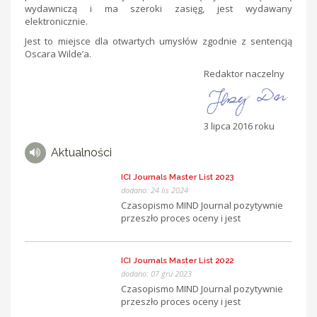
wydawniczą i ma szeroki zasięg, jest wydawany
elektronicznie.
Jest to miejsce dla otwartych umysłów zgodnie z sentencją
Oscara Wilde’a.
Redaktor naczelny
3 lipca 2016 roku
Aktualności
ICI Journals Master List 2023
dodano: 24 lis 2024
Czasopismo MIND Journal pozytywnie
przeszło proces oceny i jest
indeksowane w bazie ICI Journals
Master List za rok 2023. Na podstawie
weryfikacji informacji z ankiety
ICI Journals Master List 2022
ewaluacyjnej oraz analizie wydań
dodano: 07 gru 2023
czasopisma z 2023 roku, wyznaczona
Czasopismo MIND Journal pozytywnie
została wartość wskaźnika Index
przeszło proces oceny i jest
Copernicus Value (ICV) za rok 2023. ICV
indeksowane w bazie ICI Journals