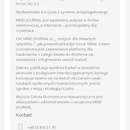
BY-NC-ND 4.0
.
Wydawnictwo korzysta z systemu antyplagiatowego.
MIND JOURNAL jest wydawany jedynie w formie
elektroniczej, w Internecie, i jest bezpłatny dla
czytelnika.
Cel: MIND JOURNAL to „...miejsce dla otwartych
umysłów...”, jak powiedział kiedyś Oscar Wilde. Celem
czasopisma jest zapewnienie platformy dla
naukowców z całego świata do dzielenia się,
omawiania i integrowania swoich badań.
Zakres: publikacje wyników badań w dziedzinie
ekonomii z podejściem interdyscyplinarnym, którego
koncepcja opiera się na dwóch obszarach nauki:
naukach społecznych i humanistycznych. Jest to
zgodne z misją i strategią Uczelni.
Wyższa Szkoła Ekonomiczno-Humanistyczna jest
właścicielem i administratorem czasopisma MIND
JOURNAL.
Kontakt
+48 33 816 51 70