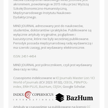
akronimem, powołanego w 2015 roku przez Wyższą
Szkołę Ekonomiczno-Humanistyczną,
Międzynarodowego Instytutu Naukowo-
Dydaktycznego.
MIND JOURNAL adresowany jest do naukowców,
studentów, doktorantów i praktyków. Publikowane są
wyłącznie artykuły oryginalne, poglądowe i
kazuistyczne, które nie były wcześniej publikowane.
Periodyk posiada międzynarodową radę wydawniczą i
ma szeroki zasięg, jest wydawany elektronicznie.
ISSN: 2451-4454
MIND JOURNAL jest półrocznikiem, czyli jest wydawany
dwa razy w roku.
Czasopismo indeksowane w
ICI Journals Master List / ICI
World of Journals
(ICV 2023: 97.02),
CEEOL
,
PBN/POL-
index
,
ERIH PLUS
,
BazHum
,
CEJSH
, Google Scholar.
Artykuły w czasopiśmie są publikowane na licencji
CC